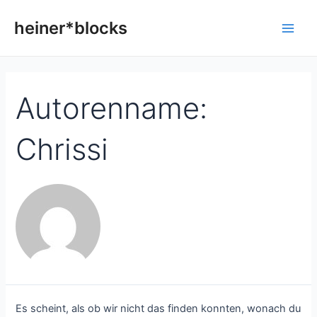
Zum
Suchen
Main
Inhalt
nach:
heiner*blocks
Men
springen
Autorenname:
Chrissi
Es scheint, als ob wir nicht das finden konnten, wonach du